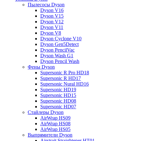
Пылесосы Dyson
Dyson V16
Dyson V15
Dyson V12
Dyson V11
Dyson V8
Dyson Cyclone V10
Dyson Gen5Detect
Dyson PencilVac
Dyson Wash G1
Dyson Pencil Wash
Фены Dyson
Supersonic R Pro HD18
Supersonic R HD17
Supersonic Nural HD16
Supersonic HD19
Supersonic HD15
Supersonic HD08
Supersonic HD07
Стайлеры Dyson
AirWrap HS09
AirWrap HS08
AirWrap HS05
Выпрямители Dyson
Airstrait Straightener HT01