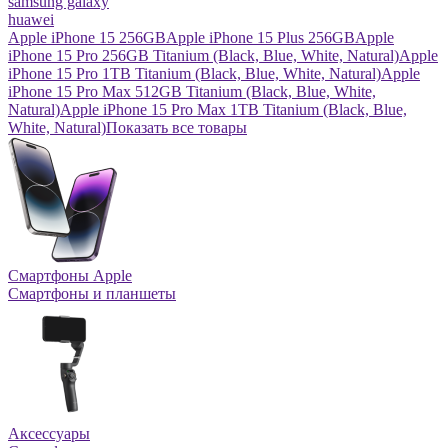
samsung galaxy
huawei
Apple iPhone 15 256GB
Apple iPhone 15 Plus 256GB
Apple
iPhone 15 Pro 256GB Titanium (Black, Blue, White, Natural)
Apple
iPhone 15 Pro 1TB Titanium (Black, Blue, White, Natural)
Apple
iPhone 15 Pro Max 512GB Titanium (Black, Blue, White,
Natural)
Apple iPhone 15 Pro Max 1TB Titanium (Black, Blue,
White, Natural)
Показать все товары
Смартфоны Apple
Смартфоны и планшеты
Аксессуары