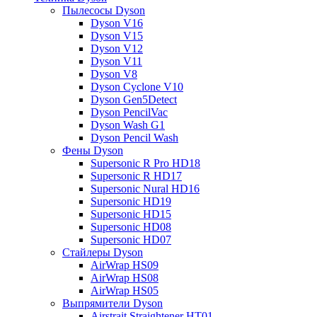
Пылесосы Dyson
Dyson V16
Dyson V15
Dyson V12
Dyson V11
Dyson V8
Dyson Cyclone V10
Dyson Gen5Detect
Dyson PencilVac
Dyson Wash G1
Dyson Pencil Wash
Фены Dyson
Supersonic R Pro HD18
Supersonic R HD17
Supersonic Nural HD16
Supersonic HD19
Supersonic HD15
Supersonic HD08
Supersonic HD07
Стайлеры Dyson
AirWrap HS09
AirWrap HS08
AirWrap HS05
Выпрямители Dyson
Airstrait Straightener HT01