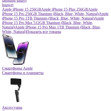
samsung galaxy
huawei
Apple iPhone 15 256GB
Apple iPhone 15 Plus 256GB
Apple
iPhone 15 Pro 256GB Titanium (Black, Blue, White, Natural)
Apple
iPhone 15 Pro 1TB Titanium (Black, Blue, White, Natural)
Apple
iPhone 15 Pro Max 512GB Titanium (Black, Blue, White,
Natural)
Apple iPhone 15 Pro Max 1TB Titanium (Black, Blue,
White, Natural)
Показать все товары
Смартфоны Apple
Смартфоны и планшеты
Аксессуары