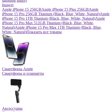
samsung galaxy
huawei
Apple iPhone 15 256GB
Apple iPhone 15 Plus 256GB
Apple
iPhone 15 Pro 256GB Titanium (Black, Blue, White, Natural)
Apple
iPhone 15 Pro 1TB Titanium (Black, Blue, White, Natural)
Apple
iPhone 15 Pro Max 512GB Titanium (Black, Blue, White,
Natural)
Apple iPhone 15 Pro Max 1TB Titanium (Black, Blue,
White, Natural)
Показать все товары
Смартфоны Apple
Смартфоны и планшеты
Аксессуары