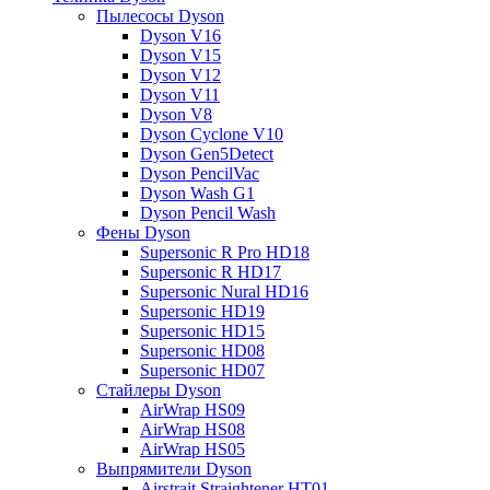
Пылесосы Dyson
Dyson V16
Dyson V15
Dyson V12
Dyson V11
Dyson V8
Dyson Cyclone V10
Dyson Gen5Detect
Dyson PencilVac
Dyson Wash G1
Dyson Pencil Wash
Фены Dyson
Supersonic R Pro HD18
Supersonic R HD17
Supersonic Nural HD16
Supersonic HD19
Supersonic HD15
Supersonic HD08
Supersonic HD07
Стайлеры Dyson
AirWrap HS09
AirWrap HS08
AirWrap HS05
Выпрямители Dyson
Airstrait Straightener HT01