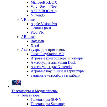
Microsoft XBOX
Valve Steam Deck
ASUS ROG Ally
Nintendo
VR очки
Apple Vision Pro
Oculus Quest
Pico VR
AR очки
Ray Ban
Xreal
Аксессуары для приставок
Очки PlayStation VR
Игровые контроллеры и камеры
Аксессуары для Steam Desk
Аксессуары для Nintendo
Игровые наушники и гарнитуры
Зарядные устройства и кабели
Телевизоры и Медиаплееры
Телевизоры
Телевизоры SONY
Телевизоры Samsung