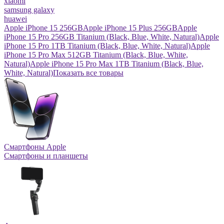
xiaomi
samsung galaxy
huawei
Apple iPhone 15 256GB
Apple iPhone 15 Plus 256GB
Apple
iPhone 15 Pro 256GB Titanium (Black, Blue, White, Natural)
Apple
iPhone 15 Pro 1TB Titanium (Black, Blue, White, Natural)
Apple
iPhone 15 Pro Max 512GB Titanium (Black, Blue, White,
Natural)
Apple iPhone 15 Pro Max 1TB Titanium (Black, Blue,
White, Natural)
Показать все товары
Смартфоны Apple
Смартфоны и планшеты