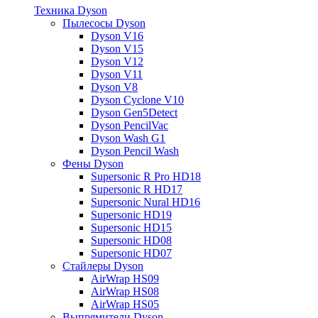
Техника Dyson
Пылесосы Dyson
Dyson V16
Dyson V15
Dyson V12
Dyson V11
Dyson V8
Dyson Cyclone V10
Dyson Gen5Detect
Dyson PencilVac
Dyson Wash G1
Dyson Pencil Wash
Фены Dyson
Supersonic R Pro HD18
Supersonic R HD17
Supersonic Nural HD16
Supersonic HD19
Supersonic HD15
Supersonic HD08
Supersonic HD07
Стайлеры Dyson
AirWrap HS09
AirWrap HS08
AirWrap HS05
Выпрямители Dyson