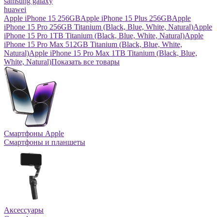
samsung galaxy
huawei
Apple iPhone 15 256GB
Apple iPhone 15 Plus 256GB
Apple
iPhone 15 Pro 256GB Titanium (Black, Blue, White, Natural)
Apple
iPhone 15 Pro 1TB Titanium (Black, Blue, White, Natural)
Apple
iPhone 15 Pro Max 512GB Titanium (Black, Blue, White,
Natural)
Apple iPhone 15 Pro Max 1TB Titanium (Black, Blue,
White, Natural)
Показать все товары
Смартфоны Apple
Смартфоны и планшеты
Аксессуары