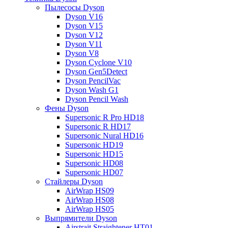
Пылесосы Dyson
Dyson V16
Dyson V15
Dyson V12
Dyson V11
Dyson V8
Dyson Cyclone V10
Dyson Gen5Detect
Dyson PencilVac
Dyson Wash G1
Dyson Pencil Wash
Фены Dyson
Supersonic R Pro HD18
Supersonic R HD17
Supersonic Nural HD16
Supersonic HD19
Supersonic HD15
Supersonic HD08
Supersonic HD07
Стайлеры Dyson
AirWrap HS09
AirWrap HS08
AirWrap HS05
Выпрямители Dyson
Airstrait Straightener HT01