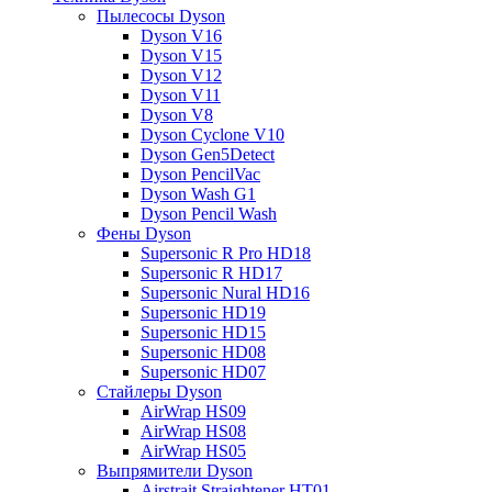
Пылесосы Dyson
Dyson V16
Dyson V15
Dyson V12
Dyson V11
Dyson V8
Dyson Cyclone V10
Dyson Gen5Detect
Dyson PencilVac
Dyson Wash G1
Dyson Pencil Wash
Фены Dyson
Supersonic R Pro HD18
Supersonic R HD17
Supersonic Nural HD16
Supersonic HD19
Supersonic HD15
Supersonic HD08
Supersonic HD07
Стайлеры Dyson
AirWrap HS09
AirWrap HS08
AirWrap HS05
Выпрямители Dyson
Airstrait Straightener HT01