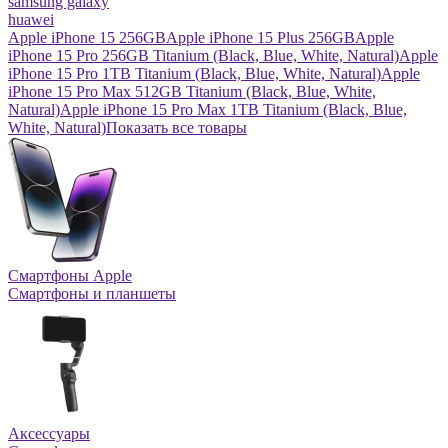
samsung galaxy
huawei
Apple iPhone 15 256GB
Apple iPhone 15 Plus 256GB
Apple
iPhone 15 Pro 256GB Titanium (Black, Blue, White, Natural)
Apple
iPhone 15 Pro 1TB Titanium (Black, Blue, White, Natural)
Apple
iPhone 15 Pro Max 512GB Titanium (Black, Blue, White,
Natural)
Apple iPhone 15 Pro Max 1TB Titanium (Black, Blue,
White, Natural)
Показать все товары
Смартфоны Apple
Смартфоны и планшеты
Аксессуары