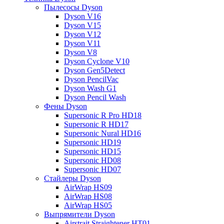
Пылесосы Dyson
Dyson V16
Dyson V15
Dyson V12
Dyson V11
Dyson V8
Dyson Cyclone V10
Dyson Gen5Detect
Dyson PencilVac
Dyson Wash G1
Dyson Pencil Wash
Фены Dyson
Supersonic R Pro HD18
Supersonic R HD17
Supersonic Nural HD16
Supersonic HD19
Supersonic HD15
Supersonic HD08
Supersonic HD07
Стайлеры Dyson
AirWrap HS09
AirWrap HS08
AirWrap HS05
Выпрямители Dyson
Airstrait Straightener HT01