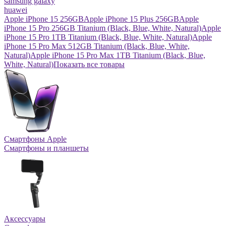
samsung galaxy
huawei
Apple iPhone 15 256GB
Apple iPhone 15 Plus 256GB
Apple
iPhone 15 Pro 256GB Titanium (Black, Blue, White, Natural)
Apple
iPhone 15 Pro 1TB Titanium (Black, Blue, White, Natural)
Apple
iPhone 15 Pro Max 512GB Titanium (Black, Blue, White,
Natural)
Apple iPhone 15 Pro Max 1TB Titanium (Black, Blue,
White, Natural)
Показать все товары
Смартфоны Apple
Смартфоны и планшеты
Аксессуары