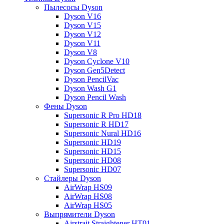
Пылесосы Dyson
Dyson V16
Dyson V15
Dyson V12
Dyson V11
Dyson V8
Dyson Cyclone V10
Dyson Gen5Detect
Dyson PencilVac
Dyson Wash G1
Dyson Pencil Wash
Фены Dyson
Supersonic R Pro HD18
Supersonic R HD17
Supersonic Nural HD16
Supersonic HD19
Supersonic HD15
Supersonic HD08
Supersonic HD07
Стайлеры Dyson
AirWrap HS09
AirWrap HS08
AirWrap HS05
Выпрямители Dyson
Airstrait Straightener HT01