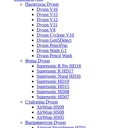
Пылесосы Dyson
Dyson V16
Dyson V15
Dyson V12
Dyson V11
Dyson V8
Dyson Cyclone V10
Dyson Gen5Detect
Dyson PencilVac
Dyson Wash G1
Dyson Pencil Wash
Фены Dyson
Supersonic R Pro HD18
Supersonic R HD17
Supersonic Nural HD16
Supersonic HD19
Supersonic HD15
Supersonic HD08
Supersonic HD07
Стайлеры Dyson
AirWrap HS09
AirWrap HS08
AirWrap HS05
Выпрямители Dyson
Airstrait Straightener HT01