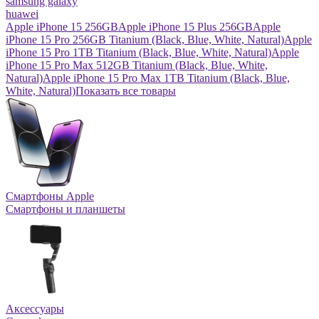
samsung galaxy
huawei
Apple iPhone 15 256GB
Apple iPhone 15 Plus 256GB
Apple
iPhone 15 Pro 256GB Titanium (Black, Blue, White, Natural)
Apple
iPhone 15 Pro 1TB Titanium (Black, Blue, White, Natural)
Apple
iPhone 15 Pro Max 512GB Titanium (Black, Blue, White,
Natural)
Apple iPhone 15 Pro Max 1TB Titanium (Black, Blue,
White, Natural)
Показать все товары
Смартфоны Apple
Смартфоны и планшеты
Аксессуары