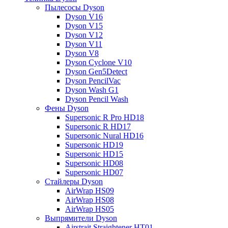
Пылесосы Dyson
Dyson V16
Dyson V15
Dyson V12
Dyson V11
Dyson V8
Dyson Cyclone V10
Dyson Gen5Detect
Dyson PencilVac
Dyson Wash G1
Dyson Pencil Wash
Фены Dyson
Supersonic R Pro HD18
Supersonic R HD17
Supersonic Nural HD16
Supersonic HD19
Supersonic HD15
Supersonic HD08
Supersonic HD07
Стайлеры Dyson
AirWrap HS09
AirWrap HS08
AirWrap HS05
Выпрямители Dyson
Airstrait Straightener HT01