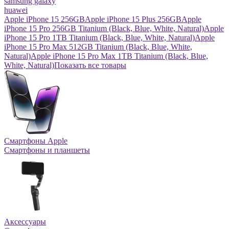
samsung galaxy
huawei
Apple iPhone 15 256GB
Apple iPhone 15 Plus 256GB
Apple
iPhone 15 Pro 256GB Titanium (Black, Blue, White, Natural)
Apple
iPhone 15 Pro 1TB Titanium (Black, Blue, White, Natural)
Apple
iPhone 15 Pro Max 512GB Titanium (Black, Blue, White,
Natural)
Apple iPhone 15 Pro Max 1TB Titanium (Black, Blue,
White, Natural)
Показать все товары
Смартфоны Apple
Смартфоны и планшеты
Аксессуары