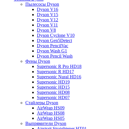
Пылесосы Dyson
Dyson V16
Dyson V15
Dyson V12
Dyson V11
Dyson V8
Dyson Cyclone V10
Dyson Gen5Detect
Dyson PencilVac
Dyson Wash G1
Dyson Pencil Wash
Фены Dyson
Supersonic R Pro HD18
Supersonic R HD17
Supersonic Nural HD16
Supersonic HD19
Supersonic HD15
Supersonic HD08
Supersonic HD07
Стайлеры Dyson
AirWrap HS09
AirWrap HS08
AirWrap HS05
Выпрямители Dyson
Airstrait Straightener HT01