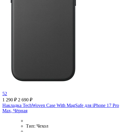
52
1 290 ₽
2 690 ₽
Накладка TechWoven Case With MagSafe для iPhone 17 Pro
Max, Чёрная
Тип:
Чехол