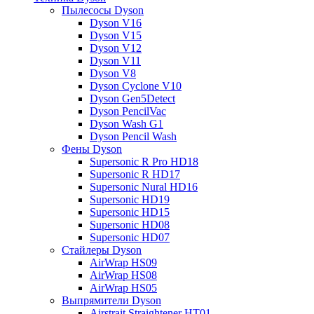
Пылесосы Dyson
Dyson V16
Dyson V15
Dyson V12
Dyson V11
Dyson V8
Dyson Cyclone V10
Dyson Gen5Detect
Dyson PencilVac
Dyson Wash G1
Dyson Pencil Wash
Фены Dyson
Supersonic R Pro HD18
Supersonic R HD17
Supersonic Nural HD16
Supersonic HD19
Supersonic HD15
Supersonic HD08
Supersonic HD07
Стайлеры Dyson
AirWrap HS09
AirWrap HS08
AirWrap HS05
Выпрямители Dyson
Airstrait Straightener HT01