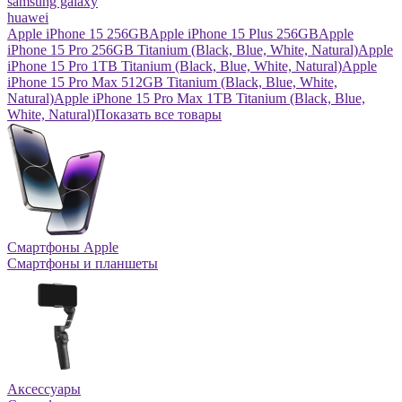
samsung galaxy
huawei
Apple iPhone 15 256GB
Apple iPhone 15 Plus 256GB
Apple
iPhone 15 Pro 256GB Titanium (Black, Blue, White, Natural)
Apple
iPhone 15 Pro 1TB Titanium (Black, Blue, White, Natural)
Apple
iPhone 15 Pro Max 512GB Titanium (Black, Blue, White,
Natural)
Apple iPhone 15 Pro Max 1TB Titanium (Black, Blue,
White, Natural)
Показать все товары
Смартфоны Apple
Смартфоны и планшеты
Аксессуары