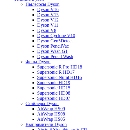
Пылесосы Dyson
Dyson V16
Dyson V15
Dyson V12
Dyson V11
Dyson V8
Dyson Cyclone V10
Dyson Gen5Detect
Dyson PencilVac
Dyson Wash G1
Dyson Pencil Wash
Фены Dyson
Supersonic R Pro HD18
Supersonic R HD17
Supersonic Nural HD16
Supersonic HD19
Supersonic HD15
Supersonic HD08
Supersonic HD07
Стайлеры Dyson
AirWrap HS09
AirWrap HS08
AirWrap HS05
Выпрямители Dyson
Airstrait Straightener HT01