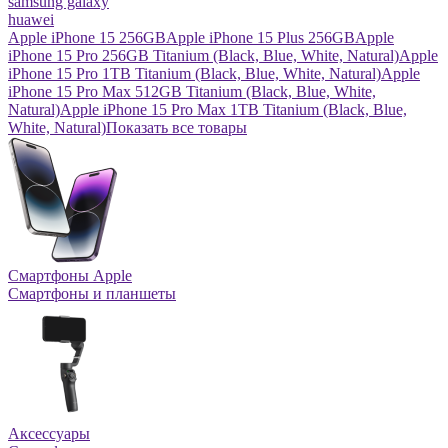
samsung galaxy
huawei
Apple iPhone 15 256GB
Apple iPhone 15 Plus 256GB
Apple
iPhone 15 Pro 256GB Titanium (Black, Blue, White, Natural)
Apple
iPhone 15 Pro 1TB Titanium (Black, Blue, White, Natural)
Apple
iPhone 15 Pro Max 512GB Titanium (Black, Blue, White,
Natural)
Apple iPhone 15 Pro Max 1TB Titanium (Black, Blue,
White, Natural)
Показать все товары
Смартфоны Apple
Смартфоны и планшеты
Аксессуары