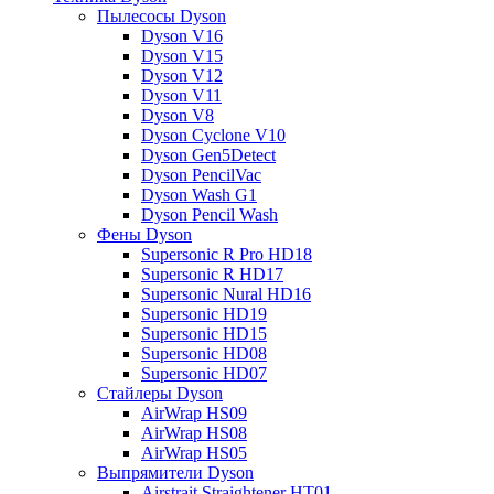
Пылесосы Dyson
Dyson V16
Dyson V15
Dyson V12
Dyson V11
Dyson V8
Dyson Cyclone V10
Dyson Gen5Detect
Dyson PencilVac
Dyson Wash G1
Dyson Pencil Wash
Фены Dyson
Supersonic R Pro HD18
Supersonic R HD17
Supersonic Nural HD16
Supersonic HD19
Supersonic HD15
Supersonic HD08
Supersonic HD07
Стайлеры Dyson
AirWrap HS09
AirWrap HS08
AirWrap HS05
Выпрямители Dyson
Airstrait Straightener HT01