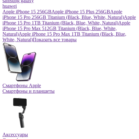
samsung galaxy
huawei
Apple iPhone 15 256GB
Apple iPhone 15 Plus 256GB
Apple
iPhone 15 Pro 256GB Titanium (Black, Blue, White, Natural)
Apple
iPhone 15 Pro 1TB Titanium (Black, Blue, White, Natural)
Apple
iPhone 15 Pro Max 512GB Titanium (Black, Blue, White,
Natural)
Apple iPhone 15 Pro Max 1TB Titanium (Black, Blue,
White, Natural)
Показать все товары
Смартфоны Apple
Смартфоны и планшеты
Аксессуары