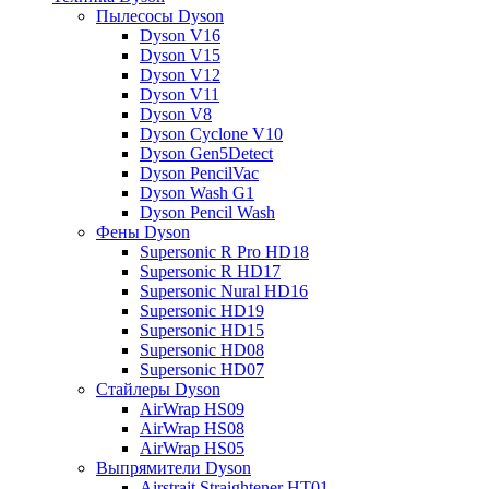
Пылесосы Dyson
Dyson V16
Dyson V15
Dyson V12
Dyson V11
Dyson V8
Dyson Cyclone V10
Dyson Gen5Detect
Dyson PencilVac
Dyson Wash G1
Dyson Pencil Wash
Фены Dyson
Supersonic R Pro HD18
Supersonic R HD17
Supersonic Nural HD16
Supersonic HD19
Supersonic HD15
Supersonic HD08
Supersonic HD07
Стайлеры Dyson
AirWrap HS09
AirWrap HS08
AirWrap HS05
Выпрямители Dyson
Airstrait Straightener HT01