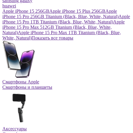
samsung galaxy
huawei
Apple iPhone 15 256GB
Apple iPhone 15 Plus 256GB
Apple
iPhone 15 Pro 256GB Titanium (Black, Blue, White, Natural)
Apple
iPhone 15 Pro 1TB Titanium (Black, Blue, White, Natural)
Apple
iPhone 15 Pro Max 512GB Titanium (Black, Blue, White,
Natural)
Apple iPhone 15 Pro Max 1TB Titanium (Black, Blue,
White, Natural)
Показать все товары
Смартфоны Apple
Смартфоны и планшеты
Аксессуары