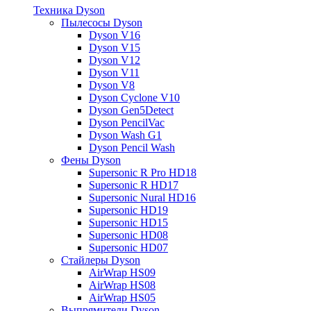
Техника Dyson
Пылесосы Dyson
Dyson V16
Dyson V15
Dyson V12
Dyson V11
Dyson V8
Dyson Cyclone V10
Dyson Gen5Detect
Dyson PencilVac
Dyson Wash G1
Dyson Pencil Wash
Фены Dyson
Supersonic R Pro HD18
Supersonic R HD17
Supersonic Nural HD16
Supersonic HD19
Supersonic HD15
Supersonic HD08
Supersonic HD07
Стайлеры Dyson
AirWrap HS09
AirWrap HS08
AirWrap HS05
Выпрямители Dyson