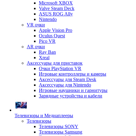
Microsoft XBOX
Valve Steam Deck
ASUS ROG Ally
Nintendo
VR очки
Apple Vision Pro
Oculus Quest
Pico VR
AR очки
Ray Ban
Xreal
Аксессуары для приставок
Очки PlayStation VR
Игровые контроллеры и камеры
Аксессуары для Steam Desk
Аксессуары для Nintendo
Игровые наушники и гарнитуры
Зарядные устройства и кабели
Телевизоры и Медиаплееры
Телевизоры
Телевизоры SONY
Телевизоры Samsung