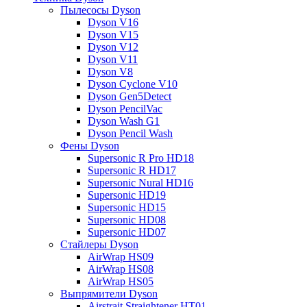
Пылесосы Dyson
Dyson V16
Dyson V15
Dyson V12
Dyson V11
Dyson V8
Dyson Cyclone V10
Dyson Gen5Detect
Dyson PencilVac
Dyson Wash G1
Dyson Pencil Wash
Фены Dyson
Supersonic R Pro HD18
Supersonic R HD17
Supersonic Nural HD16
Supersonic HD19
Supersonic HD15
Supersonic HD08
Supersonic HD07
Стайлеры Dyson
AirWrap HS09
AirWrap HS08
AirWrap HS05
Выпрямители Dyson
Airstrait Straightener HT01