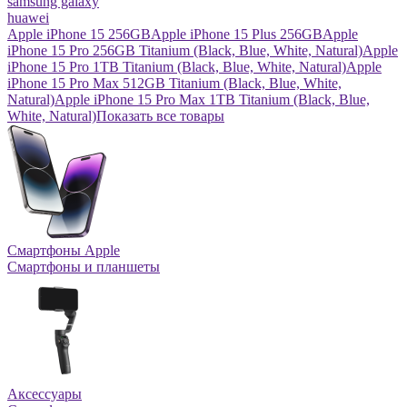
samsung galaxy
huawei
Apple iPhone 15 256GB
Apple iPhone 15 Plus 256GB
Apple
iPhone 15 Pro 256GB Titanium (Black, Blue, White, Natural)
Apple
iPhone 15 Pro 1TB Titanium (Black, Blue, White, Natural)
Apple
iPhone 15 Pro Max 512GB Titanium (Black, Blue, White,
Natural)
Apple iPhone 15 Pro Max 1TB Titanium (Black, Blue,
White, Natural)
Показать все товары
Смартфоны Apple
Смартфоны и планшеты
Аксессуары