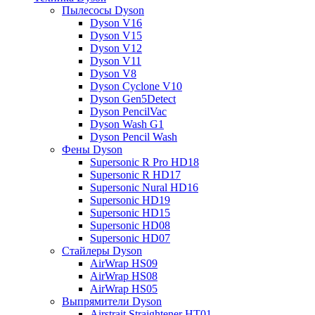
Пылесосы Dyson
Dyson V16
Dyson V15
Dyson V12
Dyson V11
Dyson V8
Dyson Cyclone V10
Dyson Gen5Detect
Dyson PencilVac
Dyson Wash G1
Dyson Pencil Wash
Фены Dyson
Supersonic R Pro HD18
Supersonic R HD17
Supersonic Nural HD16
Supersonic HD19
Supersonic HD15
Supersonic HD08
Supersonic HD07
Стайлеры Dyson
AirWrap HS09
AirWrap HS08
AirWrap HS05
Выпрямители Dyson
Airstrait Straightener HT01