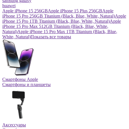
samsung galaxy
huawei
Apple iPhone 15 256GB
Apple iPhone 15 Plus 256GB
Apple
iPhone 15 Pro 256GB Titanium (Black, Blue, White, Natural)
Apple
iPhone 15 Pro 1TB Titanium (Black, Blue, White, Natural)
Apple
iPhone 15 Pro Max 512GB Titanium (Black, Blue, White,
Natural)
Apple iPhone 15 Pro Max 1TB Titanium (Black, Blue,
White, Natural)
Показать все товары
Смартфоны Apple
Смартфоны и планшеты
Аксессуары