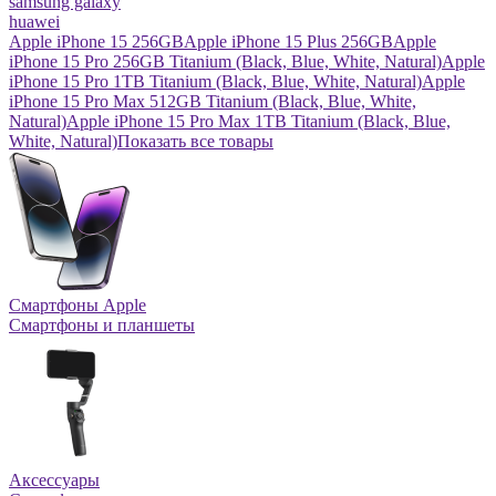
samsung galaxy
huawei
Apple iPhone 15 256GB
Apple iPhone 15 Plus 256GB
Apple
iPhone 15 Pro 256GB Titanium (Black, Blue, White, Natural)
Apple
iPhone 15 Pro 1TB Titanium (Black, Blue, White, Natural)
Apple
iPhone 15 Pro Max 512GB Titanium (Black, Blue, White,
Natural)
Apple iPhone 15 Pro Max 1TB Titanium (Black, Blue,
White, Natural)
Показать все товары
Смартфоны Apple
Смартфоны и планшеты
Аксессуары