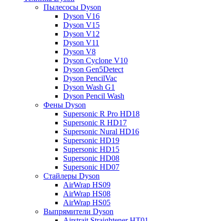
Пылесосы Dyson
Dyson V16
Dyson V15
Dyson V12
Dyson V11
Dyson V8
Dyson Cyclone V10
Dyson Gen5Detect
Dyson PencilVac
Dyson Wash G1
Dyson Pencil Wash
Фены Dyson
Supersonic R Pro HD18
Supersonic R HD17
Supersonic Nural HD16
Supersonic HD19
Supersonic HD15
Supersonic HD08
Supersonic HD07
Стайлеры Dyson
AirWrap HS09
AirWrap HS08
AirWrap HS05
Выпрямители Dyson
Airstrait Straightener HT01