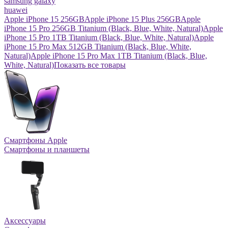
samsung galaxy
huawei
Apple iPhone 15 256GB
Apple iPhone 15 Plus 256GB
Apple
iPhone 15 Pro 256GB Titanium (Black, Blue, White, Natural)
Apple
iPhone 15 Pro 1TB Titanium (Black, Blue, White, Natural)
Apple
iPhone 15 Pro Max 512GB Titanium (Black, Blue, White,
Natural)
Apple iPhone 15 Pro Max 1TB Titanium (Black, Blue,
White, Natural)
Показать все товары
Смартфоны Apple
Смартфоны и планшеты
Аксессуары