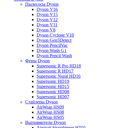
Пылесосы Dyson
Dyson V16
Dyson V15
Dyson V12
Dyson V11
Dyson V8
Dyson Cyclone V10
Dyson Gen5Detect
Dyson PencilVac
Dyson Wash G1
Dyson Pencil Wash
Фены Dyson
Supersonic R Pro HD18
Supersonic R HD17
Supersonic Nural HD16
Supersonic HD19
Supersonic HD15
Supersonic HD08
Supersonic HD07
Стайлеры Dyson
AirWrap HS09
AirWrap HS08
AirWrap HS05
Выпрямители Dyson
Airstrait Straightener HT01