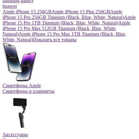
samsung galaxy
huawei
Apple iPhone 15 256GB
Apple iPhone 15 Plus 256GB
Apple
iPhone 15 Pro 256GB Titanium (Black, Blue, White, Natural)
Apple
iPhone 15 Pro 1TB Titanium (Black, Blue, White, Natural)
Apple
iPhone 15 Pro Max 512GB Titanium (Black, Blue, White,
Natural)
Apple iPhone 15 Pro Max 1TB Titanium (Black, Blue,
White, Natural)
Показать все товары
Смартфоны Apple
Смартфоны и планшеты
Аксессуары