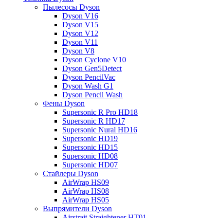
Пылесосы Dyson
Dyson V16
Dyson V15
Dyson V12
Dyson V11
Dyson V8
Dyson Cyclone V10
Dyson Gen5Detect
Dyson PencilVac
Dyson Wash G1
Dyson Pencil Wash
Фены Dyson
Supersonic R Pro HD18
Supersonic R HD17
Supersonic Nural HD16
Supersonic HD19
Supersonic HD15
Supersonic HD08
Supersonic HD07
Стайлеры Dyson
AirWrap HS09
AirWrap HS08
AirWrap HS05
Выпрямители Dyson
Airstrait Straightener HT01