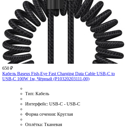
650 ₽
Кабель Baseus Fish-Eye Fast Charging Data Cable USB-C to
USB-C 100W 1м, Чёрный (P10320203111-00)
Тип:
Кабель
Интерфейс:
USB-C - USB-C
Форма сечения:
Круглая
Оплётка:
Тканевая