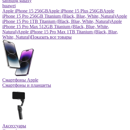
samsung galaxy
huawei
Apple iPhone 15 256GB
Apple iPhone 15 Plus 256GB
Apple
iPhone 15 Pro 256GB Titanium (Black, Blue, White, Natural)
Apple
iPhone 15 Pro 1TB Titanium (Black, Blue, White, Natural)
Apple
iPhone 15 Pro Max 512GB Titanium (Black, Blue, White,
Natural)
Apple iPhone 15 Pro Max 1TB Titanium (Black, Blue,
White, Natural)
Показать все товары
Смартфоны Apple
Смартфоны и планшеты
Аксессуары