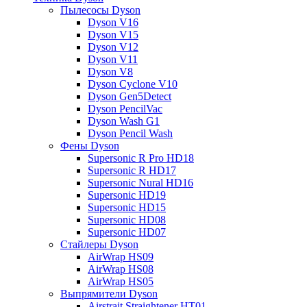
Пылесосы Dyson
Dyson V16
Dyson V15
Dyson V12
Dyson V11
Dyson V8
Dyson Cyclone V10
Dyson Gen5Detect
Dyson PencilVac
Dyson Wash G1
Dyson Pencil Wash
Фены Dyson
Supersonic R Pro HD18
Supersonic R HD17
Supersonic Nural HD16
Supersonic HD19
Supersonic HD15
Supersonic HD08
Supersonic HD07
Стайлеры Dyson
AirWrap HS09
AirWrap HS08
AirWrap HS05
Выпрямители Dyson
Airstrait Straightener HT01