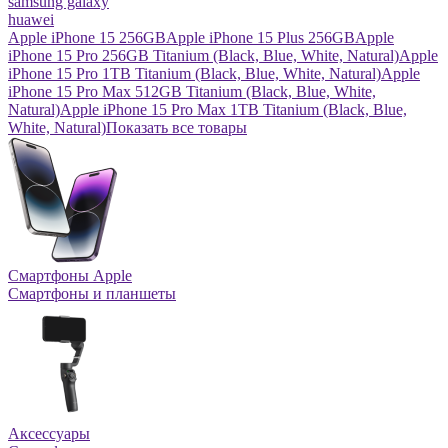
samsung galaxy
huawei
Apple iPhone 15 256GB
Apple iPhone 15 Plus 256GB
Apple
iPhone 15 Pro 256GB Titanium (Black, Blue, White, Natural)
Apple
iPhone 15 Pro 1TB Titanium (Black, Blue, White, Natural)
Apple
iPhone 15 Pro Max 512GB Titanium (Black, Blue, White,
Natural)
Apple iPhone 15 Pro Max 1TB Titanium (Black, Blue,
White, Natural)
Показать все товары
Смартфоны Apple
Смартфоны и планшеты
Аксессуары