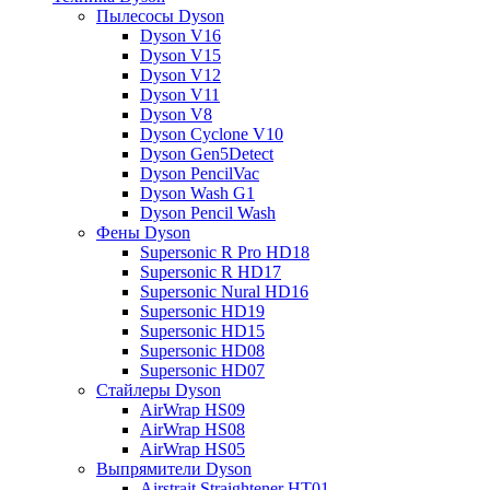
Пылесосы Dyson
Dyson V16
Dyson V15
Dyson V12
Dyson V11
Dyson V8
Dyson Cyclone V10
Dyson Gen5Detect
Dyson PencilVac
Dyson Wash G1
Dyson Pencil Wash
Фены Dyson
Supersonic R Pro HD18
Supersonic R HD17
Supersonic Nural HD16
Supersonic HD19
Supersonic HD15
Supersonic HD08
Supersonic HD07
Стайлеры Dyson
AirWrap HS09
AirWrap HS08
AirWrap HS05
Выпрямители Dyson
Airstrait Straightener HT01