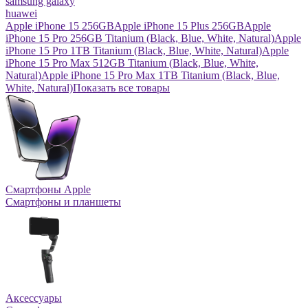
samsung galaxy
huawei
Apple iPhone 15 256GB
Apple iPhone 15 Plus 256GB
Apple
iPhone 15 Pro 256GB Titanium (Black, Blue, White, Natural)
Apple
iPhone 15 Pro 1TB Titanium (Black, Blue, White, Natural)
Apple
iPhone 15 Pro Max 512GB Titanium (Black, Blue, White,
Natural)
Apple iPhone 15 Pro Max 1TB Titanium (Black, Blue,
White, Natural)
Показать все товары
Смартфоны Apple
Смартфоны и планшеты
Аксессуары