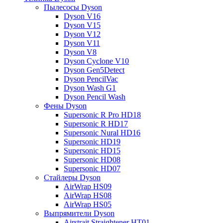
Пылесосы Dyson
Dyson V16
Dyson V15
Dyson V12
Dyson V11
Dyson V8
Dyson Cyclone V10
Dyson Gen5Detect
Dyson PencilVac
Dyson Wash G1
Dyson Pencil Wash
Фены Dyson
Supersonic R Pro HD18
Supersonic R HD17
Supersonic Nural HD16
Supersonic HD19
Supersonic HD15
Supersonic HD08
Supersonic HD07
Стайлеры Dyson
AirWrap HS09
AirWrap HS08
AirWrap HS05
Выпрямители Dyson
Airstrait Straightener HT01