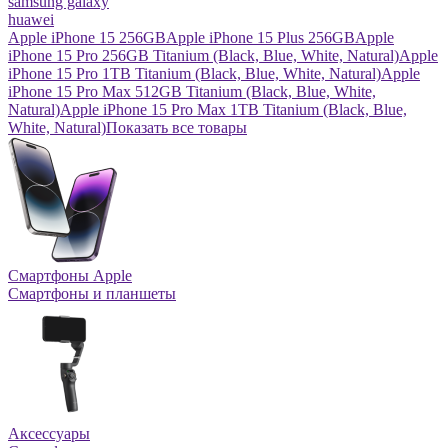
samsung galaxy
huawei
Apple iPhone 15 256GB
Apple iPhone 15 Plus 256GB
Apple
iPhone 15 Pro 256GB Titanium (Black, Blue, White, Natural)
Apple
iPhone 15 Pro 1TB Titanium (Black, Blue, White, Natural)
Apple
iPhone 15 Pro Max 512GB Titanium (Black, Blue, White,
Natural)
Apple iPhone 15 Pro Max 1TB Titanium (Black, Blue,
White, Natural)
Показать все товары
Смартфоны Apple
Смартфоны и планшеты
Аксессуары