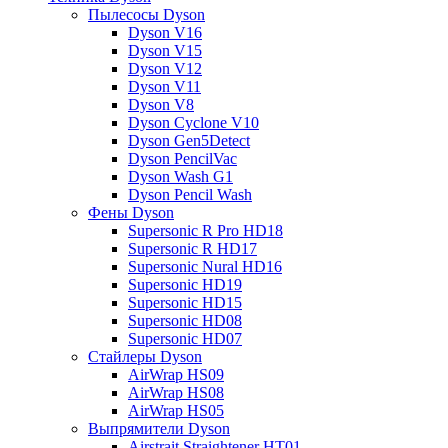
Пылесосы Dyson
Dyson V16
Dyson V15
Dyson V12
Dyson V11
Dyson V8
Dyson Cyclone V10
Dyson Gen5Detect
Dyson PencilVac
Dyson Wash G1
Dyson Pencil Wash
Фены Dyson
Supersonic R Pro HD18
Supersonic R HD17
Supersonic Nural HD16
Supersonic HD19
Supersonic HD15
Supersonic HD08
Supersonic HD07
Стайлеры Dyson
AirWrap HS09
AirWrap HS08
AirWrap HS05
Выпрямители Dyson
Airstrait Straightener HT01