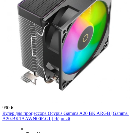
990 ₽
Кулер для процессора Ocypus Gamma A20 BK ARGB [Gamma-
A20-BK1AAWN00F-GL] Чёрный