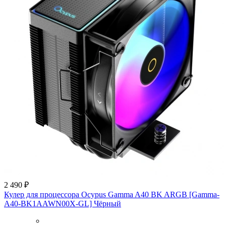
2 490 ₽
Кулер для процессора Ocypus Gamma A40 BK ARGB [Gamma-
A40-BK1AAWN00X-GL] Чёрный