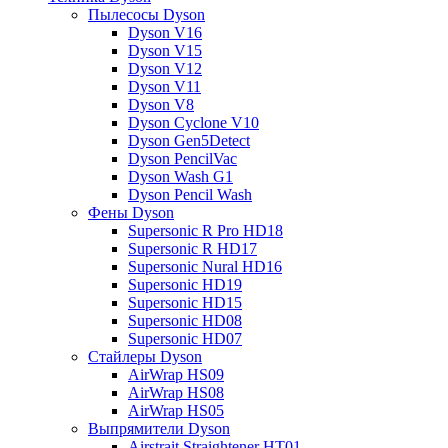
Пылесосы Dyson
Dyson V16
Dyson V15
Dyson V12
Dyson V11
Dyson V8
Dyson Cyclone V10
Dyson Gen5Detect
Dyson PencilVac
Dyson Wash G1
Dyson Pencil Wash
Фены Dyson
Supersonic R Pro HD18
Supersonic R HD17
Supersonic Nural HD16
Supersonic HD19
Supersonic HD15
Supersonic HD08
Supersonic HD07
Стайлеры Dyson
AirWrap HS09
AirWrap HS08
AirWrap HS05
Выпрямители Dyson
Airstrait Straightener HT01