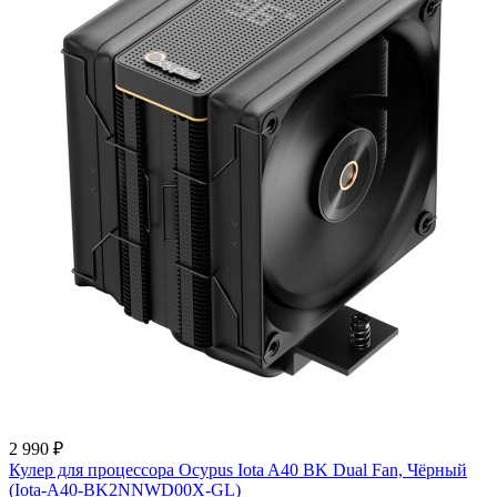
2 990 ₽
Кулер для процессора Ocypus Iota A40 BK Dual Fan, Чёрный
(Iota-A40-BK2NNWD00X-GL)