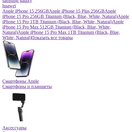
samsung galaxy
huawei
Apple iPhone 15 256GB
Apple iPhone 15 Plus 256GB
Apple
iPhone 15 Pro 256GB Titanium (Black, Blue, White, Natural)
Apple
iPhone 15 Pro 1TB Titanium (Black, Blue, White, Natural)
Apple
iPhone 15 Pro Max 512GB Titanium (Black, Blue, White,
Natural)
Apple iPhone 15 Pro Max 1TB Titanium (Black, Blue,
White, Natural)
Показать все товары
Смартфоны Apple
Смартфоны и планшеты
Аксессуары