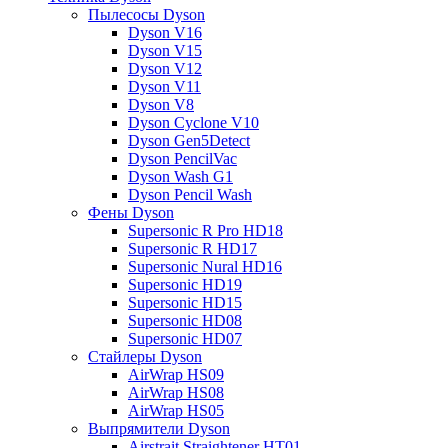
Пылесосы Dyson
Dyson V16
Dyson V15
Dyson V12
Dyson V11
Dyson V8
Dyson Cyclone V10
Dyson Gen5Detect
Dyson PencilVac
Dyson Wash G1
Dyson Pencil Wash
Фены Dyson
Supersonic R Pro HD18
Supersonic R HD17
Supersonic Nural HD16
Supersonic HD19
Supersonic HD15
Supersonic HD08
Supersonic HD07
Стайлеры Dyson
AirWrap HS09
AirWrap HS08
AirWrap HS05
Выпрямители Dyson
Airstrait Straightener HT01