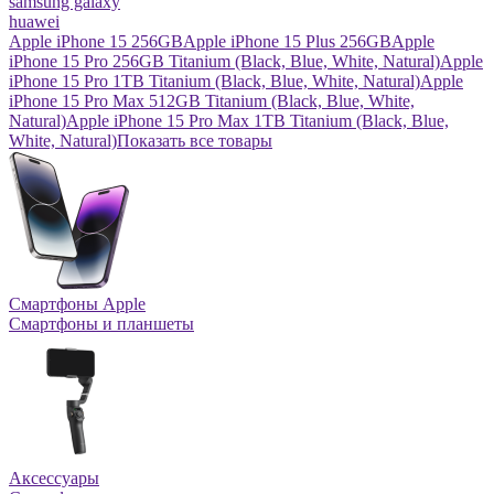
samsung galaxy
huawei
Apple iPhone 15 256GB
Apple iPhone 15 Plus 256GB
Apple
iPhone 15 Pro 256GB Titanium (Black, Blue, White, Natural)
Apple
iPhone 15 Pro 1TB Titanium (Black, Blue, White, Natural)
Apple
iPhone 15 Pro Max 512GB Titanium (Black, Blue, White,
Natural)
Apple iPhone 15 Pro Max 1TB Titanium (Black, Blue,
White, Natural)
Показать все товары
Смартфоны Apple
Смартфоны и планшеты
Аксессуары