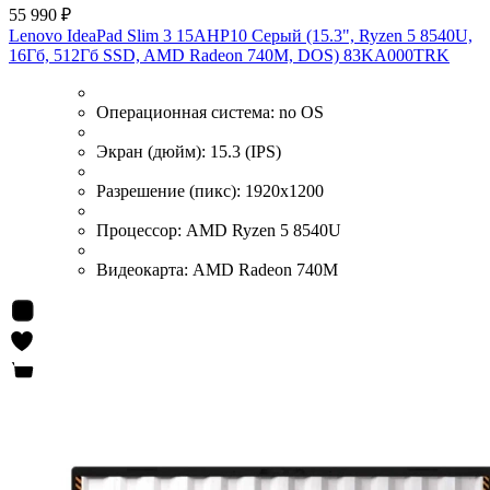
55 990 ₽
Lenovo IdeaPad Slim 3 15AHP10 Серый (15.3", Ryzen 5 8540U,
16Гб, 512Гб SSD, AMD Radeon 740M, DOS) 83KA000TRK
Операционная система:
no OS
Экран (дюйм):
15.3 (IPS)
Разрешение (пикс):
1920x1200
Процессор:
AMD Ryzen 5 8540U
Видеокарта:
AMD Radeon 740M