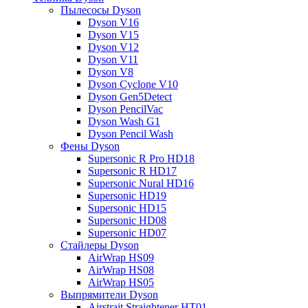
Пылесосы Dyson
Dyson V16
Dyson V15
Dyson V12
Dyson V11
Dyson V8
Dyson Cyclone V10
Dyson Gen5Detect
Dyson PencilVac
Dyson Wash G1
Dyson Pencil Wash
Фены Dyson
Supersonic R Pro HD18
Supersonic R HD17
Supersonic Nural HD16
Supersonic HD19
Supersonic HD15
Supersonic HD08
Supersonic HD07
Стайлеры Dyson
AirWrap HS09
AirWrap HS08
AirWrap HS05
Выпрямители Dyson
Airstrait Straightener HT01