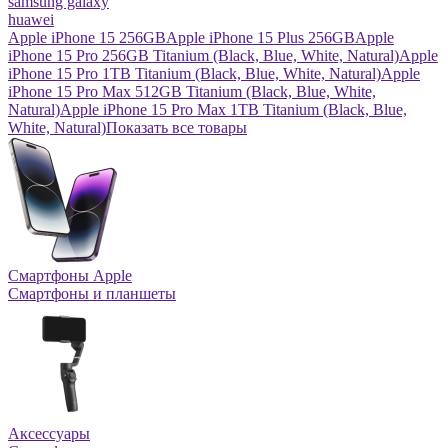
samsung galaxy
huawei
Apple iPhone 15 256GB
Apple iPhone 15 Plus 256GB
Apple
iPhone 15 Pro 256GB Titanium (Black, Blue, White, Natural)
Apple
iPhone 15 Pro 1TB Titanium (Black, Blue, White, Natural)
Apple
iPhone 15 Pro Max 512GB Titanium (Black, Blue, White,
Natural)
Apple iPhone 15 Pro Max 1TB Titanium (Black, Blue,
White, Natural)
Показать все товары
Смартфоны Apple
Смартфоны и планшеты
Аксессуары