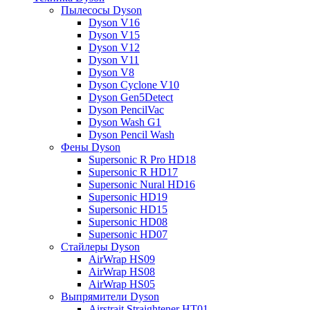
Пылесосы Dyson
Dyson V16
Dyson V15
Dyson V12
Dyson V11
Dyson V8
Dyson Cyclone V10
Dyson Gen5Detect
Dyson PencilVac
Dyson Wash G1
Dyson Pencil Wash
Фены Dyson
Supersonic R Pro HD18
Supersonic R HD17
Supersonic Nural HD16
Supersonic HD19
Supersonic HD15
Supersonic HD08
Supersonic HD07
Стайлеры Dyson
AirWrap HS09
AirWrap HS08
AirWrap HS05
Выпрямители Dyson
Airstrait Straightener HT01