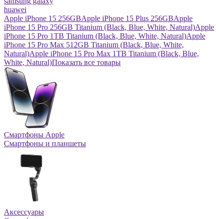
samsung galaxy
huawei
Apple iPhone 15 256GB
Apple iPhone 15 Plus 256GB
Apple
iPhone 15 Pro 256GB Titanium (Black, Blue, White, Natural)
Apple
iPhone 15 Pro 1TB Titanium (Black, Blue, White, Natural)
Apple
iPhone 15 Pro Max 512GB Titanium (Black, Blue, White,
Natural)
Apple iPhone 15 Pro Max 1TB Titanium (Black, Blue,
White, Natural)
Показать все товары
Смартфоны Apple
Смартфоны и планшеты
Аксессуары