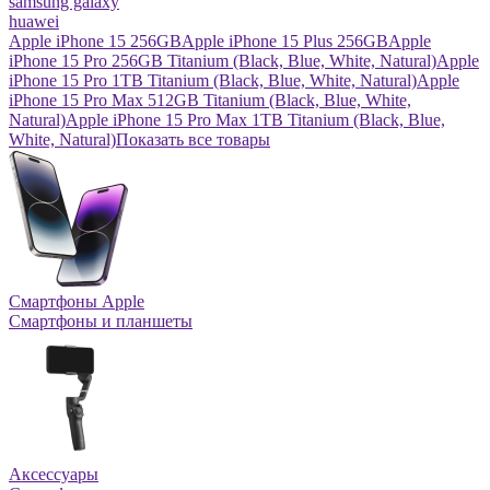
samsung galaxy
huawei
Apple iPhone 15 256GB
Apple iPhone 15 Plus 256GB
Apple
iPhone 15 Pro 256GB Titanium (Black, Blue, White, Natural)
Apple
iPhone 15 Pro 1TB Titanium (Black, Blue, White, Natural)
Apple
iPhone 15 Pro Max 512GB Titanium (Black, Blue, White,
Natural)
Apple iPhone 15 Pro Max 1TB Titanium (Black, Blue,
White, Natural)
Показать все товары
Смартфоны Apple
Смартфоны и планшеты
Аксессуары