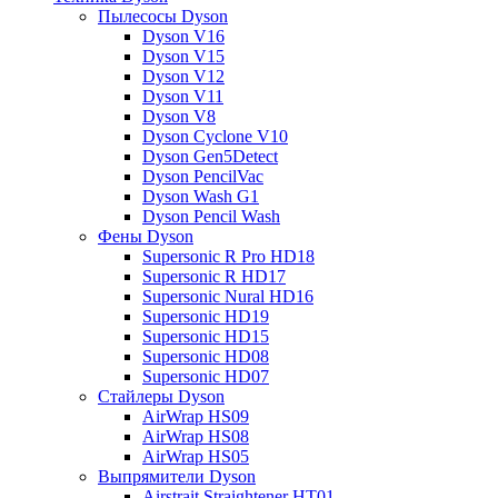
Пылесосы Dyson
Dyson V16
Dyson V15
Dyson V12
Dyson V11
Dyson V8
Dyson Cyclone V10
Dyson Gen5Detect
Dyson PencilVac
Dyson Wash G1
Dyson Pencil Wash
Фены Dyson
Supersonic R Pro HD18
Supersonic R HD17
Supersonic Nural HD16
Supersonic HD19
Supersonic HD15
Supersonic HD08
Supersonic HD07
Стайлеры Dyson
AirWrap HS09
AirWrap HS08
AirWrap HS05
Выпрямители Dyson
Airstrait Straightener HT01