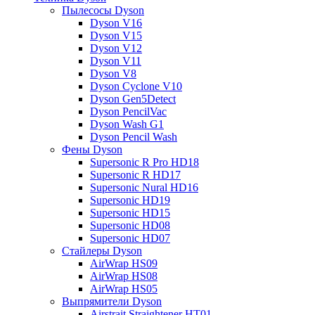
Пылесосы Dyson
Dyson V16
Dyson V15
Dyson V12
Dyson V11
Dyson V8
Dyson Cyclone V10
Dyson Gen5Detect
Dyson PencilVac
Dyson Wash G1
Dyson Pencil Wash
Фены Dyson
Supersonic R Pro HD18
Supersonic R HD17
Supersonic Nural HD16
Supersonic HD19
Supersonic HD15
Supersonic HD08
Supersonic HD07
Стайлеры Dyson
AirWrap HS09
AirWrap HS08
AirWrap HS05
Выпрямители Dyson
Airstrait Straightener HT01