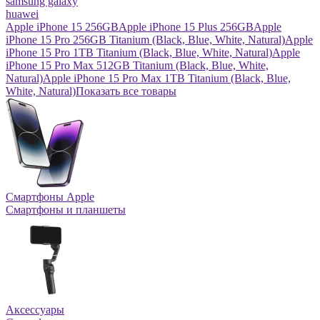
samsung galaxy
huawei
Apple iPhone 15 256GB
Apple iPhone 15 Plus 256GB
Apple
iPhone 15 Pro 256GB Titanium (Black, Blue, White, Natural)
Apple
iPhone 15 Pro 1TB Titanium (Black, Blue, White, Natural)
Apple
iPhone 15 Pro Max 512GB Titanium (Black, Blue, White,
Natural)
Apple iPhone 15 Pro Max 1TB Titanium (Black, Blue,
White, Natural)
Показать все товары
Смартфоны Apple
Смартфоны и планшеты
Аксессуары