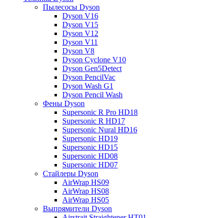
Пылесосы Dyson
Dyson V16
Dyson V15
Dyson V12
Dyson V11
Dyson V8
Dyson Cyclone V10
Dyson Gen5Detect
Dyson PencilVac
Dyson Wash G1
Dyson Pencil Wash
Фены Dyson
Supersonic R Pro HD18
Supersonic R HD17
Supersonic Nural HD16
Supersonic HD19
Supersonic HD15
Supersonic HD08
Supersonic HD07
Стайлеры Dyson
AirWrap HS09
AirWrap HS08
AirWrap HS05
Выпрямители Dyson
Airstrait Straightener HT01