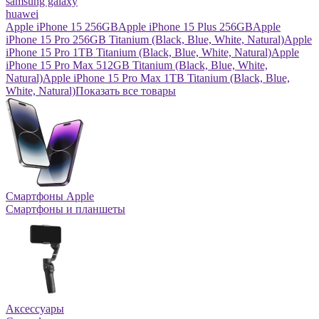
samsung galaxy
huawei
Apple iPhone 15 256GB
Apple iPhone 15 Plus 256GB
Apple
iPhone 15 Pro 256GB Titanium (Black, Blue, White, Natural)
Apple
iPhone 15 Pro 1TB Titanium (Black, Blue, White, Natural)
Apple
iPhone 15 Pro Max 512GB Titanium (Black, Blue, White,
Natural)
Apple iPhone 15 Pro Max 1TB Titanium (Black, Blue,
White, Natural)
Показать все товары
Смартфоны Apple
Смартфоны и планшеты
Аксессуары