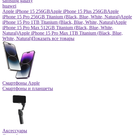
samsung galaxy
huawei
Apple iPhone 15 256GB
Apple iPhone 15 Plus 256GB
Apple
iPhone 15 Pro 256GB Titanium (Black, Blue, White, Natural)
Apple
iPhone 15 Pro 1TB Titanium (Black, Blue, White, Natural)
Apple
iPhone 15 Pro Max 512GB Titanium (Black, Blue, White,
Natural)
Apple iPhone 15 Pro Max 1TB Titanium (Black, Blue,
White, Natural)
Показать все товары
Смартфоны Apple
Смартфоны и планшеты
Аксессуары