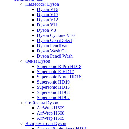
Пылесосы Dyson
Dyson V16
Dyson V15
Dyson V12
Dyson V11
Dyson V8
Dyson Cyclone V10
Dyson Gen5Detect
Dyson PencilVac
Dyson Wash G1
Dyson Pencil Wash
Фены Dyson
Supersonic R Pro HD18
Supersonic R HD17
Supersonic Nural HD16
Supersonic HD19
Supersonic HD15
Supersonic HD08
Supersonic HD07
Стайлеры Dyson
AirWrap HS09
AirWrap HS08
AirWrap HS05
Выпрямители Dyson
Airstrait Straightener HT01