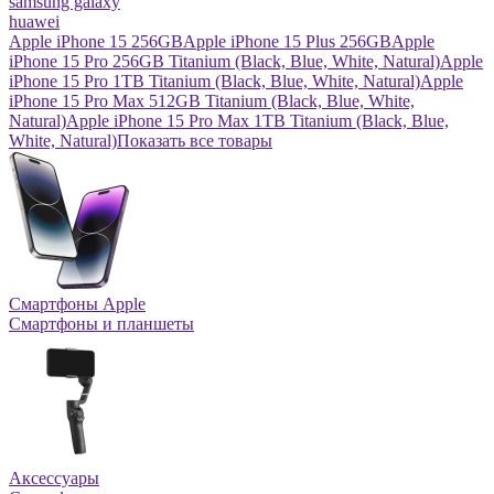
samsung galaxy
huawei
Apple iPhone 15 256GB
Apple iPhone 15 Plus 256GB
Apple
iPhone 15 Pro 256GB Titanium (Black, Blue, White, Natural)
Apple
iPhone 15 Pro 1TB Titanium (Black, Blue, White, Natural)
Apple
iPhone 15 Pro Max 512GB Titanium (Black, Blue, White,
Natural)
Apple iPhone 15 Pro Max 1TB Titanium (Black, Blue,
White, Natural)
Показать все товары
Смартфоны Apple
Смартфоны и планшеты
Аксессуары