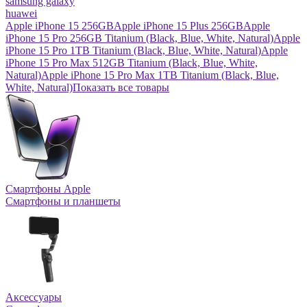
samsung galaxy
huawei
Apple iPhone 15 256GB
Apple iPhone 15 Plus 256GB
Apple
iPhone 15 Pro 256GB Titanium (Black, Blue, White, Natural)
Apple
iPhone 15 Pro 1TB Titanium (Black, Blue, White, Natural)
Apple
iPhone 15 Pro Max 512GB Titanium (Black, Blue, White,
Natural)
Apple iPhone 15 Pro Max 1TB Titanium (Black, Blue,
White, Natural)
Показать все товары
Смартфоны Apple
Смартфоны и планшеты
Аксессуары