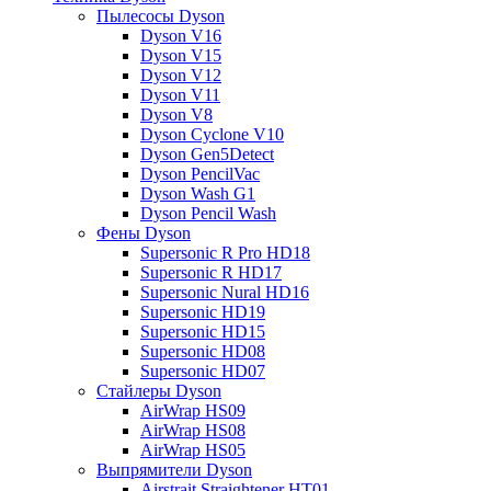
Пылесосы Dyson
Dyson V16
Dyson V15
Dyson V12
Dyson V11
Dyson V8
Dyson Cyclone V10
Dyson Gen5Detect
Dyson PencilVac
Dyson Wash G1
Dyson Pencil Wash
Фены Dyson
Supersonic R Pro HD18
Supersonic R HD17
Supersonic Nural HD16
Supersonic HD19
Supersonic HD15
Supersonic HD08
Supersonic HD07
Стайлеры Dyson
AirWrap HS09
AirWrap HS08
AirWrap HS05
Выпрямители Dyson
Airstrait Straightener HT01