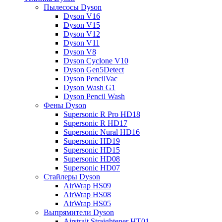
Пылесосы Dyson
Dyson V16
Dyson V15
Dyson V12
Dyson V11
Dyson V8
Dyson Cyclone V10
Dyson Gen5Detect
Dyson PencilVac
Dyson Wash G1
Dyson Pencil Wash
Фены Dyson
Supersonic R Pro HD18
Supersonic R HD17
Supersonic Nural HD16
Supersonic HD19
Supersonic HD15
Supersonic HD08
Supersonic HD07
Стайлеры Dyson
AirWrap HS09
AirWrap HS08
AirWrap HS05
Выпрямители Dyson
Airstrait Straightener HT01