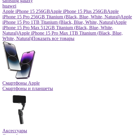
samsung galaxy
huawei
Apple iPhone 15 256GB
Apple iPhone 15 Plus 256GB
Apple
iPhone 15 Pro 256GB Titanium (Black, Blue, White, Natural)
Apple
iPhone 15 Pro 1TB Titanium (Black, Blue, White, Natural)
Apple
iPhone 15 Pro Max 512GB Titanium (Black, Blue, White,
Natural)
Apple iPhone 15 Pro Max 1TB Titanium (Black, Blue,
White, Natural)
Показать все товары
Смартфоны Apple
Смартфоны и планшеты
Аксессуары