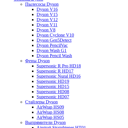
Пылесосы Dyson
Dyson V16
Dyson V15
Dyson V12
Dyson V11
Dyson V8
Dyson Cyclone V10
Dyson Gen5Detect
Dyson PencilVac
Dyson Wash G1
Dyson Pencil Wash
Фены Dyson
Supersonic R Pro HD18
Supersonic R HD17
Supersonic Nural HD16
Supersonic HD19
Supersonic HD15
Supersonic HD08
Supersonic HD07
Стайлеры Dyson
AirWrap HS09
AirWrap HS08
AirWrap HS05
Выпрямители Dyson
Airstrait Straightener HT01