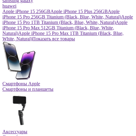
samsung galaxy
huawei
Apple iPhone 15 256GB
Apple iPhone 15 Plus 256GB
Apple
iPhone 15 Pro 256GB Titanium (Black, Blue, White, Natural)
Apple
iPhone 15 Pro 1TB Titanium (Black, Blue, White, Natural)
Apple
iPhone 15 Pro Max 512GB Titanium (Black, Blue, White,
Natural)
Apple iPhone 15 Pro Max 1TB Titanium (Black, Blue,
White, Natural)
Показать все товары
Смартфоны Apple
Смартфоны и планшеты
Аксессуары