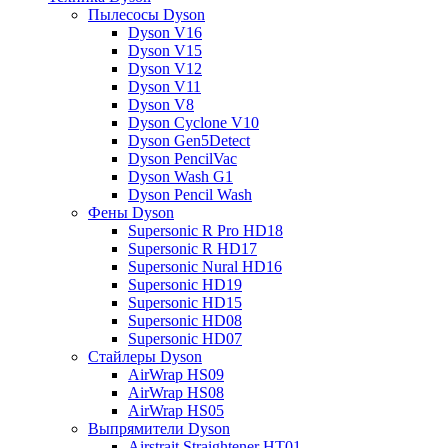
Пылесосы Dyson
Dyson V16
Dyson V15
Dyson V12
Dyson V11
Dyson V8
Dyson Cyclone V10
Dyson Gen5Detect
Dyson PencilVac
Dyson Wash G1
Dyson Pencil Wash
Фены Dyson
Supersonic R Pro HD18
Supersonic R HD17
Supersonic Nural HD16
Supersonic HD19
Supersonic HD15
Supersonic HD08
Supersonic HD07
Стайлеры Dyson
AirWrap HS09
AirWrap HS08
AirWrap HS05
Выпрямители Dyson
Airstrait Straightener HT01