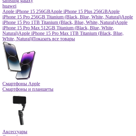
samsung galaxy
huawei
Apple iPhone 15 256GB
Apple iPhone 15 Plus 256GB
Apple
iPhone 15 Pro 256GB Titanium (Black, Blue, White, Natural)
Apple
iPhone 15 Pro 1TB Titanium (Black, Blue, White, Natural)
Apple
iPhone 15 Pro Max 512GB Titanium (Black, Blue, White,
Natural)
Apple iPhone 15 Pro Max 1TB Titanium (Black, Blue,
White, Natural)
Показать все товары
Смартфоны Apple
Смартфоны и планшеты
Аксессуары