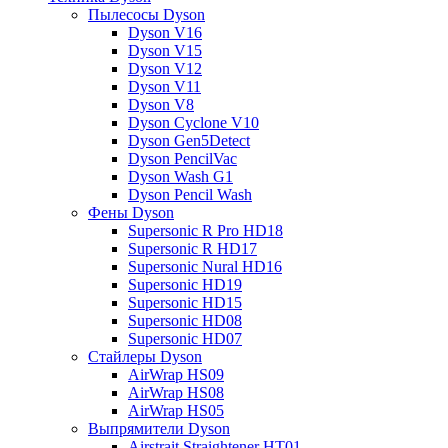
Пылесосы Dyson
Dyson V16
Dyson V15
Dyson V12
Dyson V11
Dyson V8
Dyson Cyclone V10
Dyson Gen5Detect
Dyson PencilVac
Dyson Wash G1
Dyson Pencil Wash
Фены Dyson
Supersonic R Pro HD18
Supersonic R HD17
Supersonic Nural HD16
Supersonic HD19
Supersonic HD15
Supersonic HD08
Supersonic HD07
Стайлеры Dyson
AirWrap HS09
AirWrap HS08
AirWrap HS05
Выпрямители Dyson
Airstrait Straightener HT01