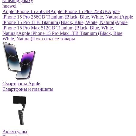
samsung galaxy
huawei
Apple iPhone 15 256GB
Apple iPhone 15 Plus 256GB
Apple
iPhone 15 Pro 256GB Titanium (Black, Blue, White, Natural)
Apple
iPhone 15 Pro 1TB Titanium (Black, Blue, White, Natural)
Apple
iPhone 15 Pro Max 512GB Titanium (Black, Blue, White,
Natural)
Apple iPhone 15 Pro Max 1TB Titanium (Black, Blue,
White, Natural)
Показать все товары
Смартфоны Apple
Смартфоны и планшеты
Аксессуары