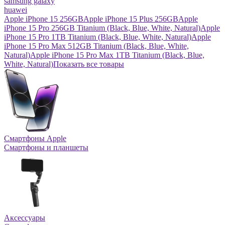
samsung galaxy
huawei
Apple iPhone 15 256GB
Apple iPhone 15 Plus 256GB
Apple
iPhone 15 Pro 256GB Titanium (Black, Blue, White, Natural)
Apple
iPhone 15 Pro 1TB Titanium (Black, Blue, White, Natural)
Apple
iPhone 15 Pro Max 512GB Titanium (Black, Blue, White,
Natural)
Apple iPhone 15 Pro Max 1TB Titanium (Black, Blue,
White, Natural)
Показать все товары
Смартфоны Apple
Смартфоны и планшеты
Аксессуары