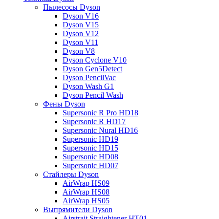
Пылесосы Dyson
Dyson V16
Dyson V15
Dyson V12
Dyson V11
Dyson V8
Dyson Cyclone V10
Dyson Gen5Detect
Dyson PencilVac
Dyson Wash G1
Dyson Pencil Wash
Фены Dyson
Supersonic R Pro HD18
Supersonic R HD17
Supersonic Nural HD16
Supersonic HD19
Supersonic HD15
Supersonic HD08
Supersonic HD07
Стайлеры Dyson
AirWrap HS09
AirWrap HS08
AirWrap HS05
Выпрямители Dyson
Airstrait Straightener HT01