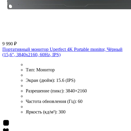
9 990 ₽
Портативный монитор Uperfect 4K Portable monitor, Чёрный
(15,6", 3840х2160, 60Hz, IPS)
Тип:
Монитор
Экран (дюйм):
15.6 (IPS)
Разрешение (пикс):
3840×2160
Частота обновления (Гц):
60
Яркость (кд/м²):
300