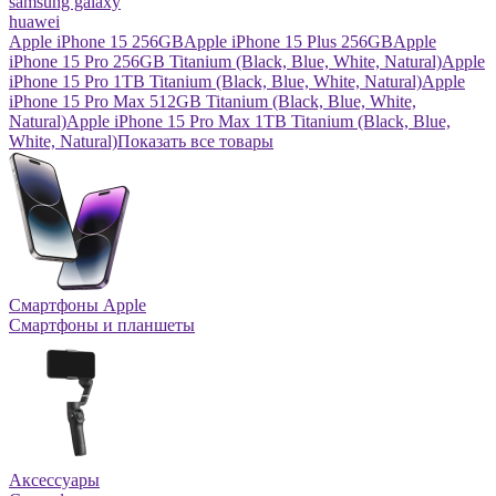
samsung galaxy
huawei
Apple iPhone 15 256GB
Apple iPhone 15 Plus 256GB
Apple
iPhone 15 Pro 256GB Titanium (Black, Blue, White, Natural)
Apple
iPhone 15 Pro 1TB Titanium (Black, Blue, White, Natural)
Apple
iPhone 15 Pro Max 512GB Titanium (Black, Blue, White,
Natural)
Apple iPhone 15 Pro Max 1TB Titanium (Black, Blue,
White, Natural)
Показать все товары
Смартфоны Apple
Смартфоны и планшеты
Аксессуары