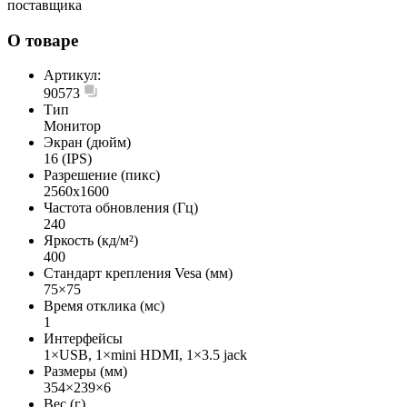
поставщика
О товаре
Артикул:
90573
Тип
Монитор
Экран (дюйм)
16 (IPS)
Разрешение (пикс)
2560x1600
Частота обновления (Гц)
240
Яркость (кд/м²)
400
Стандарт крепления Vesa (мм)
75×75
Время отклика (мс)
1
Интерфейсы
1×USB, 1×mini HDMI, 1×3.5 jack
Размеры (мм)
354×239×6
Вес (г)