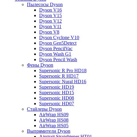
Пылесосы Dyson
Dyson V16
Dyson V15
Dyson V12
Dyson V11
Dyson V8
Dyson Cyclone V10
Dyson Gen5Detect
Dyson PencilVac
Dyson Wash G1
Dyson Pencil Wash
Фены Dyson
Supersonic R Pro HD18
Supersonic R HD17
Supersonic Nural HD16
Supersonic HD19
Supersonic HD15
Supersonic HD08
Supersonic HD07
Стайлеры Dyson
AirWrap HS09
AirWrap HS08
AirWrap HS05
Выпрямители Dyson
Airstrait Straightener HT01