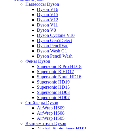
Пылесосы Dyson
Dyson V16
Dyson V15
Dyson V12
Dyson V11
Dyson V8
Dyson Cyclone V10
Dyson Gen5Detect
Dyson PencilVac
Dyson Wash G1
Dyson Pencil Wash
Фены Dyson
Supersonic R Pro HD18
Supersonic R HD17
Supersonic Nural HD16
Supersonic HD19
Supersonic HD15
Supersonic HD08
Supersonic HD07
Стайлеры Dyson
AirWrap HS09
AirWrap HS08
AirWrap HS05
Выпрямители Dyson
Airstrait Straightener HT01