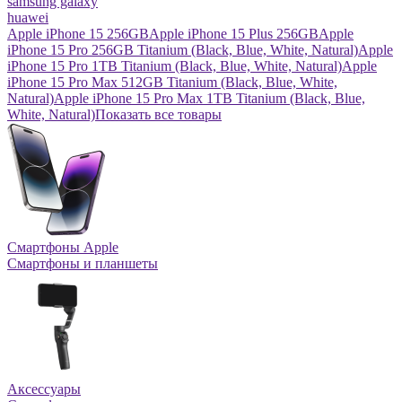
samsung galaxy
huawei
Apple iPhone 15 256GB
Apple iPhone 15 Plus 256GB
Apple
iPhone 15 Pro 256GB Titanium (Black, Blue, White, Natural)
Apple
iPhone 15 Pro 1TB Titanium (Black, Blue, White, Natural)
Apple
iPhone 15 Pro Max 512GB Titanium (Black, Blue, White,
Natural)
Apple iPhone 15 Pro Max 1TB Titanium (Black, Blue,
White, Natural)
Показать все товары
Смартфоны Apple
Смартфоны и планшеты
Аксессуары