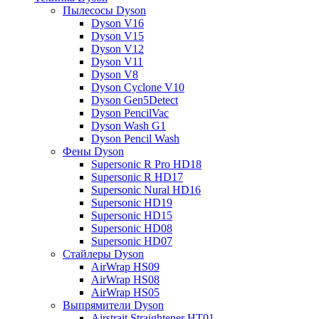
Пылесосы Dyson
Dyson V16
Dyson V15
Dyson V12
Dyson V11
Dyson V8
Dyson Cyclone V10
Dyson Gen5Detect
Dyson PencilVac
Dyson Wash G1
Dyson Pencil Wash
Фены Dyson
Supersonic R Pro HD18
Supersonic R HD17
Supersonic Nural HD16
Supersonic HD19
Supersonic HD15
Supersonic HD08
Supersonic HD07
Стайлеры Dyson
AirWrap HS09
AirWrap HS08
AirWrap HS05
Выпрямители Dyson
Airstrait Straightener HT01