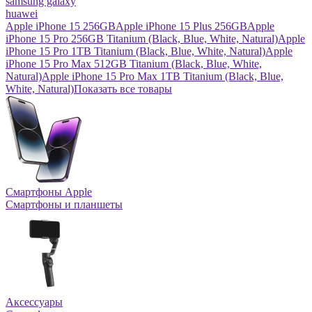
samsung galaxy
huawei
Apple iPhone 15 256GB
Apple iPhone 15 Plus 256GB
Apple
iPhone 15 Pro 256GB Titanium (Black, Blue, White, Natural)
Apple
iPhone 15 Pro 1TB Titanium (Black, Blue, White, Natural)
Apple
iPhone 15 Pro Max 512GB Titanium (Black, Blue, White,
Natural)
Apple iPhone 15 Pro Max 1TB Titanium (Black, Blue,
White, Natural)
Показать все товары
Смартфоны Apple
Смартфоны и планшеты
Аксессуары