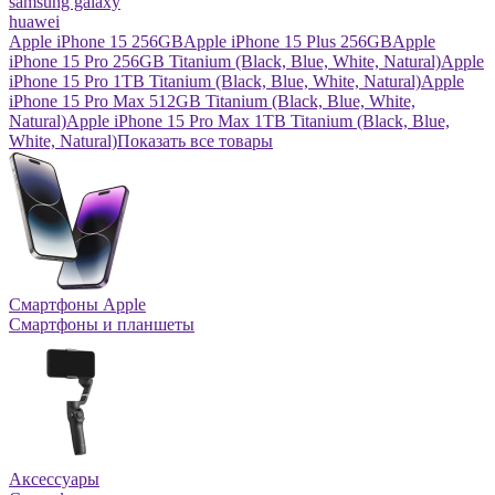
samsung galaxy
huawei
Apple iPhone 15 256GB
Apple iPhone 15 Plus 256GB
Apple
iPhone 15 Pro 256GB Titanium (Black, Blue, White, Natural)
Apple
iPhone 15 Pro 1TB Titanium (Black, Blue, White, Natural)
Apple
iPhone 15 Pro Max 512GB Titanium (Black, Blue, White,
Natural)
Apple iPhone 15 Pro Max 1TB Titanium (Black, Blue,
White, Natural)
Показать все товары
Смартфоны Apple
Смартфоны и планшеты
Аксессуары