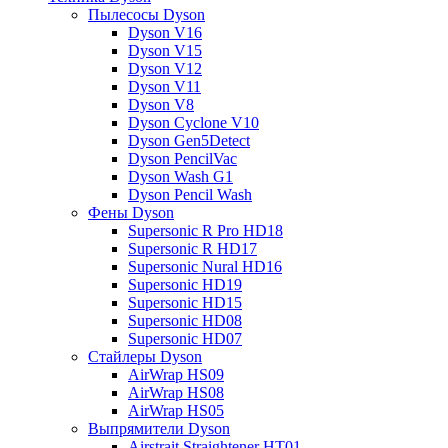
Пылесосы Dyson
Dyson V16
Dyson V15
Dyson V12
Dyson V11
Dyson V8
Dyson Cyclone V10
Dyson Gen5Detect
Dyson PencilVac
Dyson Wash G1
Dyson Pencil Wash
Фены Dyson
Supersonic R Pro HD18
Supersonic R HD17
Supersonic Nural HD16
Supersonic HD19
Supersonic HD15
Supersonic HD08
Supersonic HD07
Стайлеры Dyson
AirWrap HS09
AirWrap HS08
AirWrap HS05
Выпрямители Dyson
Airstrait Straightener HT01