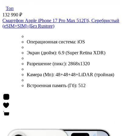
Топ
132 990 ₽
Смартфон Apple iPhone 17 Pro Max 512Гб, Серебристый
(eSIM+SIM) (Без Rustore)
Операционная система:
iOS
Экран (дюйм):
6.9 (Super Retina XDR)
Разрешение (пикс):
2868x1320
Камера (Мп):
48+48+48+LiDAR (тройная)
Встроенная память (Гб):
512