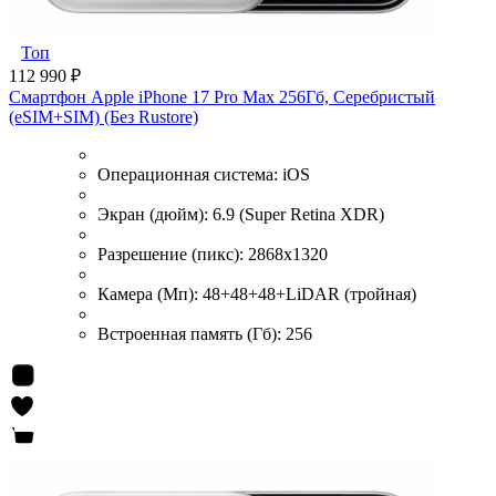
Топ
112 990 ₽
Смартфон Apple iPhone 17 Pro Max 256Гб, Серебристый
(eSIM+SIM) (Без Rustore)
Операционная система:
iOS
Экран (дюйм):
6.9 (Super Retina XDR)
Разрешение (пикс):
2868x1320
Камера (Мп):
48+48+48+LiDAR (тройная)
Встроенная память (Гб):
256