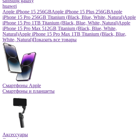
samsung galaxy
huawei
Apple iPhone 15 256GB
Apple iPhone 15 Plus 256GB
Apple
iPhone 15 Pro 256GB Titanium (Black, Blue, White, Natural)
Apple
iPhone 15 Pro 1TB Titanium (Black, Blue, White, Natural)
Apple
iPhone 15 Pro Max 512GB Titanium (Black, Blue, White,
Natural)
Apple iPhone 15 Pro Max 1TB Titanium (Black, Blue,
White, Natural)
Показать все товары
Смартфоны Apple
Смартфоны и планшеты
Аксессуары