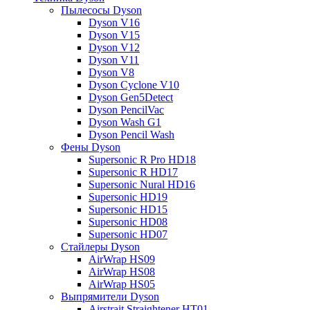
Пылесосы Dyson
Dyson V16
Dyson V15
Dyson V12
Dyson V11
Dyson V8
Dyson Cyclone V10
Dyson Gen5Detect
Dyson PencilVac
Dyson Wash G1
Dyson Pencil Wash
Фены Dyson
Supersonic R Pro HD18
Supersonic R HD17
Supersonic Nural HD16
Supersonic HD19
Supersonic HD15
Supersonic HD08
Supersonic HD07
Стайлеры Dyson
AirWrap HS09
AirWrap HS08
AirWrap HS05
Выпрямители Dyson
Airstrait Straightener HT01