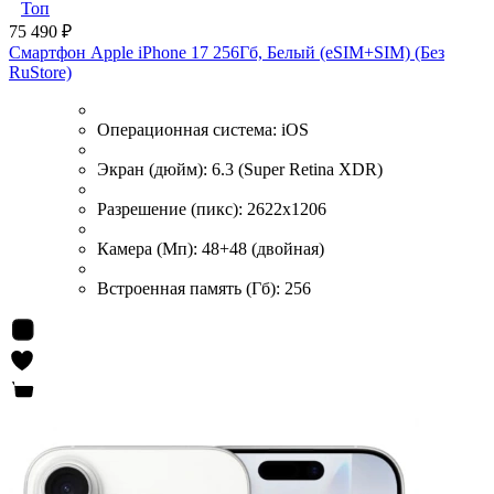
Топ
75 490 ₽
Смартфон Apple iPhone 17 256Гб, Белый (eSIM+SIM) (Без
RuStore)
Операционная система:
iOS
Экран (дюйм):
6.3 (Super Retina XDR)
Разрешение (пикс):
2622x1206
Камера (Мп):
48+48 (двойная)
Встроенная память (Гб):
256