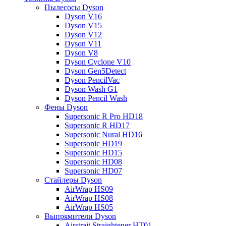
Пылесосы Dyson
Dyson V16
Dyson V15
Dyson V12
Dyson V11
Dyson V8
Dyson Cyclone V10
Dyson Gen5Detect
Dyson PencilVac
Dyson Wash G1
Dyson Pencil Wash
Фены Dyson
Supersonic R Pro HD18
Supersonic R HD17
Supersonic Nural HD16
Supersonic HD19
Supersonic HD15
Supersonic HD08
Supersonic HD07
Стайлеры Dyson
AirWrap HS09
AirWrap HS08
AirWrap HS05
Выпрямители Dyson
Airstrait Straightener HT01