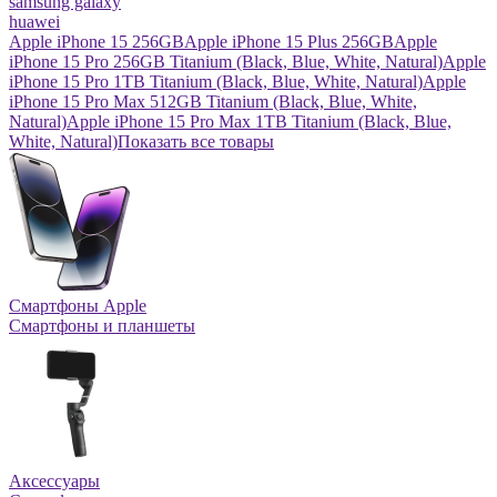
samsung galaxy
huawei
Apple iPhone 15 256GB
Apple iPhone 15 Plus 256GB
Apple
iPhone 15 Pro 256GB Titanium (Black, Blue, White, Natural)
Apple
iPhone 15 Pro 1TB Titanium (Black, Blue, White, Natural)
Apple
iPhone 15 Pro Max 512GB Titanium (Black, Blue, White,
Natural)
Apple iPhone 15 Pro Max 1TB Titanium (Black, Blue,
White, Natural)
Показать все товары
Смартфоны Apple
Смартфоны и планшеты
Аксессуары