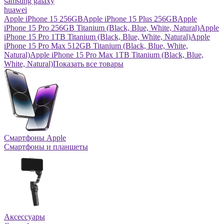
samsung galaxy
huawei
Apple iPhone 15 256GB
Apple iPhone 15 Plus 256GB
Apple
iPhone 15 Pro 256GB Titanium (Black, Blue, White, Natural)
Apple
iPhone 15 Pro 1TB Titanium (Black, Blue, White, Natural)
Apple
iPhone 15 Pro Max 512GB Titanium (Black, Blue, White,
Natural)
Apple iPhone 15 Pro Max 1TB Titanium (Black, Blue,
White, Natural)
Показать все товары
Смартфоны Apple
Смартфоны и планшеты
Аксессуары