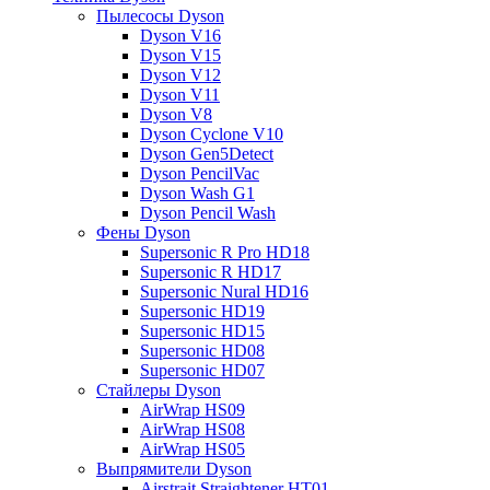
Пылесосы Dyson
Dyson V16
Dyson V15
Dyson V12
Dyson V11
Dyson V8
Dyson Cyclone V10
Dyson Gen5Detect
Dyson PencilVac
Dyson Wash G1
Dyson Pencil Wash
Фены Dyson
Supersonic R Pro HD18
Supersonic R HD17
Supersonic Nural HD16
Supersonic HD19
Supersonic HD15
Supersonic HD08
Supersonic HD07
Стайлеры Dyson
AirWrap HS09
AirWrap HS08
AirWrap HS05
Выпрямители Dyson
Airstrait Straightener HT01