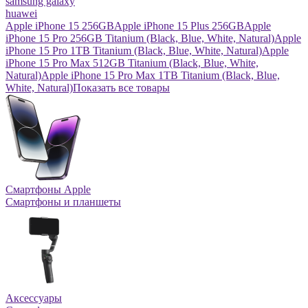
samsung galaxy
huawei
Apple iPhone 15 256GB
Apple iPhone 15 Plus 256GB
Apple
iPhone 15 Pro 256GB Titanium (Black, Blue, White, Natural)
Apple
iPhone 15 Pro 1TB Titanium (Black, Blue, White, Natural)
Apple
iPhone 15 Pro Max 512GB Titanium (Black, Blue, White,
Natural)
Apple iPhone 15 Pro Max 1TB Titanium (Black, Blue,
White, Natural)
Показать все товары
Смартфоны Apple
Смартфоны и планшеты
Аксессуары