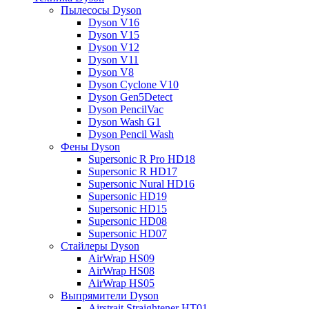
Пылесосы Dyson
Dyson V16
Dyson V15
Dyson V12
Dyson V11
Dyson V8
Dyson Cyclone V10
Dyson Gen5Detect
Dyson PencilVac
Dyson Wash G1
Dyson Pencil Wash
Фены Dyson
Supersonic R Pro HD18
Supersonic R HD17
Supersonic Nural HD16
Supersonic HD19
Supersonic HD15
Supersonic HD08
Supersonic HD07
Стайлеры Dyson
AirWrap HS09
AirWrap HS08
AirWrap HS05
Выпрямители Dyson
Airstrait Straightener HT01