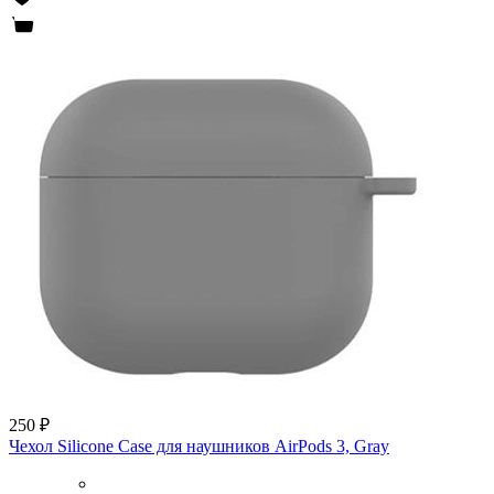
250 ₽
Чехол Silicone Case для наушников AirPods 3, Gray