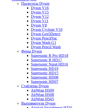
Пылесосы Dyson
Dyson V16
Dyson V15
Dyson V12
Dyson V11
Dyson V8
Dyson Cyclone V10
Dyson Gen5Detect
Dyson PencilVac
Dyson Wash G1
Dyson Pencil Wash
Фены Dyson
Supersonic R Pro HD18
Supersonic R HD17
Supersonic Nural HD16
Supersonic HD19
Supersonic HD15
Supersonic HD08
Supersonic HD07
Стайлеры Dyson
AirWrap HS09
AirWrap HS08
AirWrap HS05
Выпрямители Dyson
Airstrait Straightener HT01