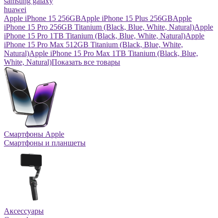
samsung galaxy
huawei
Apple iPhone 15 256GB
Apple iPhone 15 Plus 256GB
Apple
iPhone 15 Pro 256GB Titanium (Black, Blue, White, Natural)
Apple
iPhone 15 Pro 1TB Titanium (Black, Blue, White, Natural)
Apple
iPhone 15 Pro Max 512GB Titanium (Black, Blue, White,
Natural)
Apple iPhone 15 Pro Max 1TB Titanium (Black, Blue,
White, Natural)
Показать все товары
Смартфоны Apple
Смартфоны и планшеты
Аксессуары