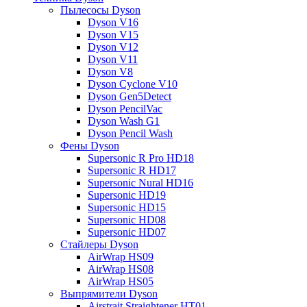
Пылесосы Dyson
Dyson V16
Dyson V15
Dyson V12
Dyson V11
Dyson V8
Dyson Cyclone V10
Dyson Gen5Detect
Dyson PencilVac
Dyson Wash G1
Dyson Pencil Wash
Фены Dyson
Supersonic R Pro HD18
Supersonic R HD17
Supersonic Nural HD16
Supersonic HD19
Supersonic HD15
Supersonic HD08
Supersonic HD07
Стайлеры Dyson
AirWrap HS09
AirWrap HS08
AirWrap HS05
Выпрямители Dyson
Airstrait Straightener HT01