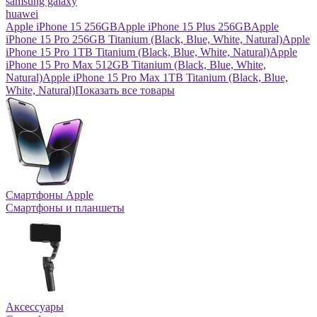
samsung galaxy
huawei
Apple iPhone 15 256GB
Apple iPhone 15 Plus 256GB
Apple
iPhone 15 Pro 256GB Titanium (Black, Blue, White, Natural)
Apple
iPhone 15 Pro 1TB Titanium (Black, Blue, White, Natural)
Apple
iPhone 15 Pro Max 512GB Titanium (Black, Blue, White,
Natural)
Apple iPhone 15 Pro Max 1TB Titanium (Black, Blue,
White, Natural)
Показать все товары
Смартфоны Apple
Смартфоны и планшеты
Аксессуары